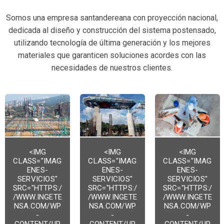
Somos una empresa santandereana con proyección nacional,
dedicada al diseño y construcción del sistema postensado,
utilizando tecnología de última generación y los mejores
materiales que garanticen soluciones acordes con las
necesidades de nuestros clientes.
<IMG
<IMG
<IMG
CLASS="IMAG
CLASS="IMAG
CLASS="IMAG
ENES-
ENES-
ENES-
SERVICIOS"
SERVICIOS"
SERVICIOS"
SRC="HTTPS:/
SRC="HTTPS:/
SRC="HTTPS:/
/WWW.INGETE
/WWW.INGETE
/WWW.INGETE
NSA.COM/WP
NSA.COM/WP
NSA.COM/WP
-
-
-
CONTENT/UP
CONTENT/UP
CONTENT/UP